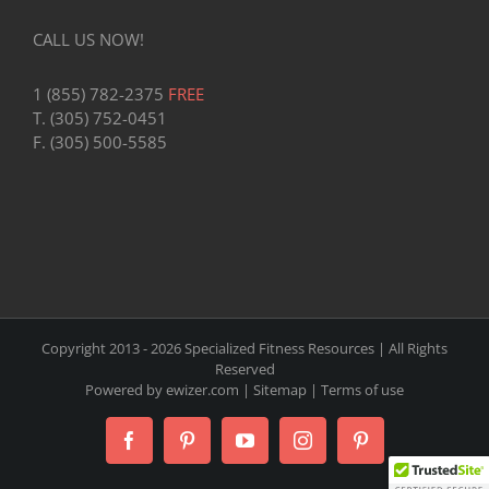
CALL US NOW!
1 (855) 782-2375
FREE
T. (305) 752-0451
F. (305) 500-5585
Copyright 2013 -
2026 Specialized Fitness Resources | All Rights
Reserved
Powered by
ewizer.com
|
Sitemap
|
Terms of use
Facebook
Pinterest
YouTube
Instagram
Pinterest