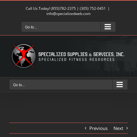
Skip
Call Us Today!
(855)782-2375
|
(305) 752-0451
|
to
info@specializedweb.com
content
Go to...
Go to...
Previous
Next