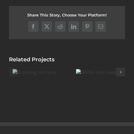
Share This Story, Choose Your Platform!
Facebook
X
Reddit
LinkedIn
Pinterest
Email
Related Projects
Mobile App
Log
Creation
Creat